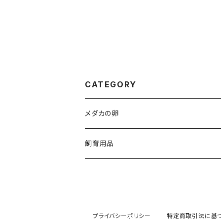
CATEGORY
メダカの卵
人気品種
飼育用品
ダルマ
medaka-food
egg-food
medaka-goods
プライバシーポリシー
特定商取引法に基