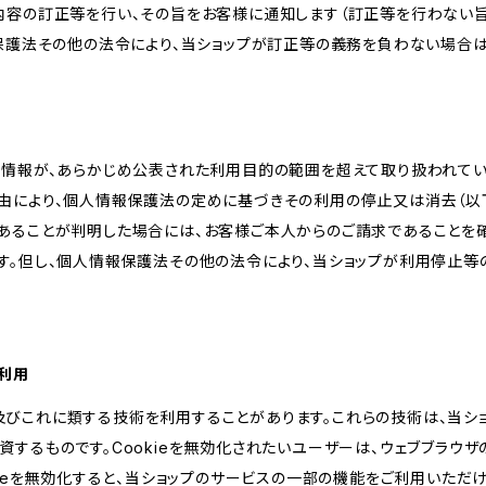
内容の訂正等を行い、その旨をお客様に通知します（訂正等を行わない
報保護法その他の法令により、当ショップが訂正等の義務を負わない場合は
人情報が、あらかじめ公表された利用目的の範囲を超えて取り扱われて
由により、個人情報保護法の定めに基づきその利用の停止又は消去（以下
あることが判明した場合には、お客様ご本人からのご請求であることを
す。但し、個人情報保護法その他の法令により、当ショップが利用停止等
の利用
kie及びこれに類する技術を利用することがあります。これらの技術は、当
するものです。Cookieを無効化されたいユーザーは、ウェブブラウザの
kieを無効化すると、当ショップのサービスの一部の機能をご利用いただ