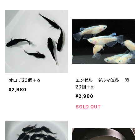
オロチ30個＋α
エンゼル ダルマ体型 卵
20個＋α
¥2,980
¥2,980
SOLD OUT