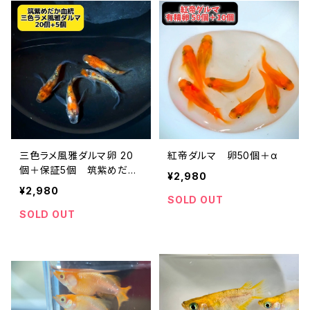
三色ラメ風雅ダルマ卵 20
紅帝ダルマ 卵50個＋α
個＋保証5個 筑紫めだか
¥2,980
血統【送料無料・死着保証
¥2,980
あり(おろち丸めだか様ブリ
SOLD OUT
ード)
SOLD OUT