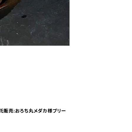
託販売:おろち丸メダカ様ブリー