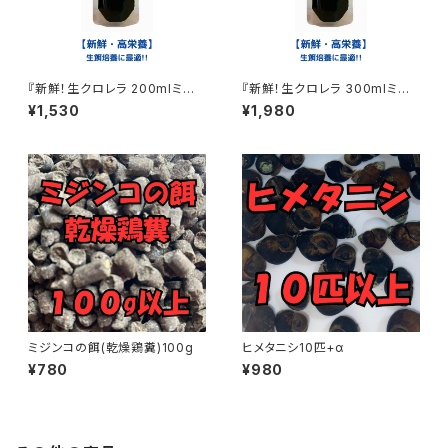
『新鮮！生クロレラ 200mlミジ
『新鮮！生クロレラ 300mlミジ
ンコ めだか 金魚 ワムシ ゾウリ
ンコ めだか 金魚 ワムシ ゾウリ
¥1,530
¥1,980
ムシ 生餌』
ムシ 生餌』
ミジンコの餌(乾燥鶏糞)100g
ヒメタニシ10匹+α
¥780
¥980