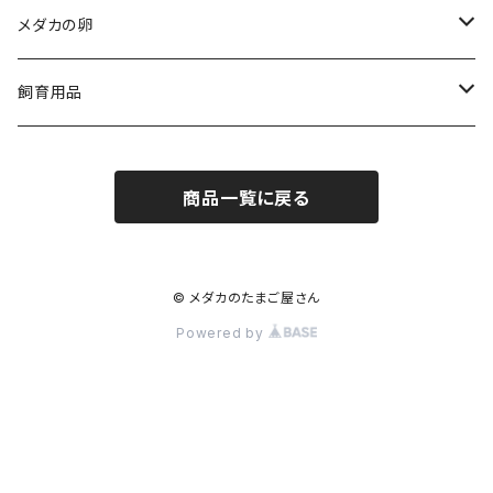
メダカの卵
人気品種
飼育用品
ダルマ
medaka-food
商品一覧に戻る
egg-food
medaka-goods
aquarium-goods
© メダカのたまご屋さん
Powered by