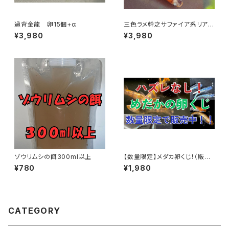
過背金龍 卵15個+α
三色ラメ幹之サファイア系リアル
ロングフィン 卵20個以上
¥3,980
¥3,980
ゾウリムシの餌300ml以上
【数量限定】メダカ卵くじ！（販売
されてないレア種も？）
¥780
¥1,980
CATEGORY