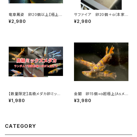
竜章鳳姿 卵20個以上【極上種
サファイア 卵20個＋α（本家
親使用】
静楽庵血統）
¥2,980
¥2,980
【数量限定】高級メダカ卵ミック
金閣 卵15個+α超極上(Asメダ
ス20個以上（ランダムで複数品
カ様直系)
¥1,980
¥3,980
種の卵を一つのパックでお届け）
CATEGORY