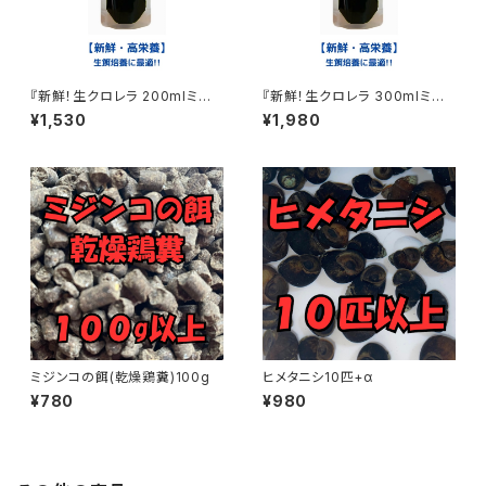
『新鮮！生クロレラ 200mlミジ
『新鮮！生クロレラ 300mlミジ
ンコ めだか 金魚 ワムシ ゾウリ
ンコ めだか 金魚 ワムシ ゾウリ
¥1,530
¥1,980
ムシ 生餌』
ムシ 生餌』
ミジンコの餌(乾燥鶏糞)100g
ヒメタニシ10匹+α
¥780
¥980