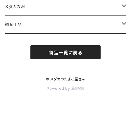
メダカの卵
人気品種
飼育用品
ダルマ
medaka-food
商品一覧に戻る
egg-food
medaka-goods
aquarium-goods
© メダカのたまご屋さん
Powered by