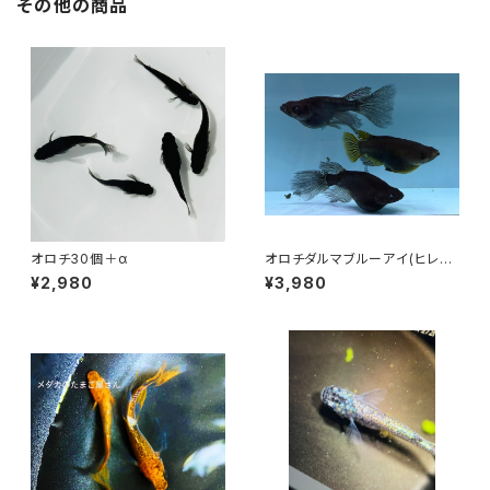
その他の商品
オロチ30個＋α
オロチダルマブルーアイ(ヒレ長
血統) 卵20個以上
¥2,980
¥3,980