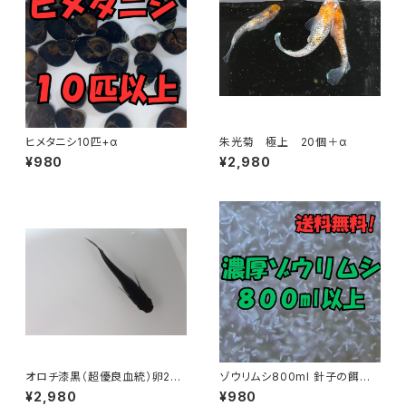
ヒメタニシ10匹+α
朱光菊 極上 20個＋α
¥980
¥2,980
オロチ漆黒（超優良血統）卵20
ゾウリムシ800ml 針子の餌に
個＋α
最適
¥2,980
¥980