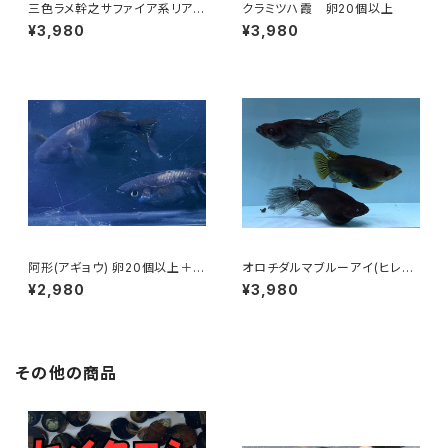
三色ラメ幹之サファイア系リアル
クラミツハ霞 卵20個以上
ロングフィン 卵20個以上
¥3,980
¥3,980
阿形(アギョウ) 卵20個以上＋α
オロチダルマブルーアイ(ヒレ長
【極上種親使用】
血統) 卵20個以上
¥2,980
¥3,980
その他の商品