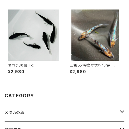
オロチ30個＋α
三色ラメ幹之サファイア系 卵2
0個以上
¥2,980
¥2,980
CATEGORY
メダカの卵