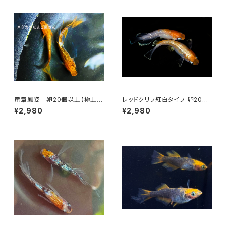
竜章鳳姿 卵20個以上【極上種
レッドクリフ紅白タイプ 卵20個
親使用】
以上＋α【極上種親使用】
¥2,980
¥2,980