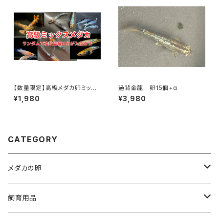
【数量限定】高級メダカ卵ミック
過背金龍 卵15個+α
ス20個以上（ランダムで複数品
¥1,980
¥3,980
種の卵を一つのパックでお届け）
CATEGORY
メダカの卵
人気品種
飼育用品