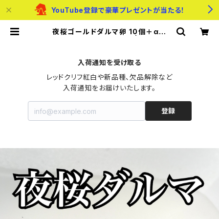
YouTube登録で豪華プレゼントが当たる！
夜桜ゴールドダルマ卵 10個＋α
【送料無料・死着保証あり | メダカの
たまご屋さん
入荷通知を受け取る
レッドクリフ紅白や新品種、欠品解除など

入荷通知をお届けいたします。
登録