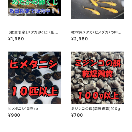
【数量限定】メダカ卵くじ！（販売
教材用メダカ（ヒメダカ）の卵
されてないレア種も？）
30個＋α【理科の実験用】
¥1,980
¥2,980
ヒメタニシ10匹+α
ミジンコの餌(乾燥鶏糞)100g
¥980
¥780