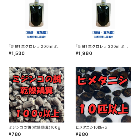
『新鮮！生クロレラ 200mlミジ
『新鮮！生クロレラ 300mlミジ
ンコ めだか 金魚 ワムシ ゾウリ
ンコ めだか 金魚 ワムシ ゾウリ
¥1,530
¥1,980
ムシ 生餌』
ムシ 生餌』
ミジンコの餌(乾燥鶏糞)100g
ヒメタニシ10匹+α
¥780
¥980