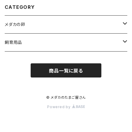
CATEGORY
メダカの卵
人気品種
飼育用品
ダルマ
medaka-food
商品一覧に戻る
egg-food
medaka-goods
aquarium-goods
© メダカのたまご屋さん
Powered by