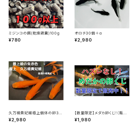
ミジンコの餌(乾燥鶏糞)100g
オロチ30個＋α
¥780
¥2,980
久万楊貴妃媛極上個体の卵30
【数量限定】メダカ卵くじ！（販売
個＋α
されてないレア種も？）
¥2,980
¥1,980