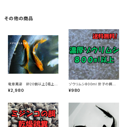
その他の商品
竜章鳳姿 卵20個以上【極上種
ゾウリムシ800ml 針子の餌に
親使用】
最適
¥2,980
¥980