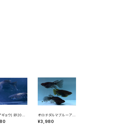
アギョウ) 卵20個
オロチダルマブルーアイ
α【極上種親使
(ヒレ長血統) 卵20個
980
¥3,980
以上