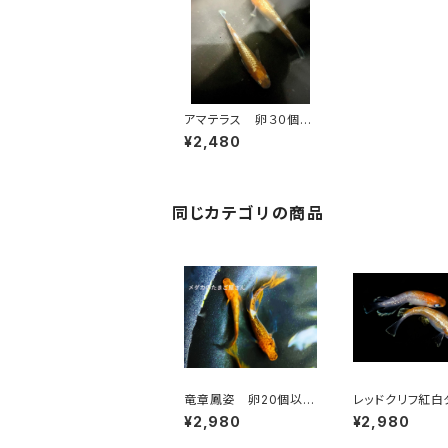
アマテラス 卵３０個＋
保証１０個以上
¥2,480
同じカテゴリの商品
竜章鳳姿 卵20個以上
レッドクリフ紅白
【極上種親使用】
卵20個以上＋α
¥2,980
¥2,980
種親使用】