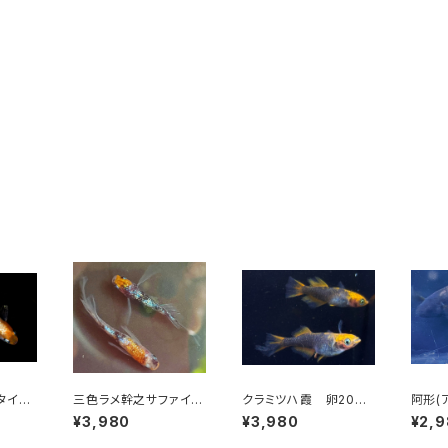
タイプ
三色ラメ幹之サファイア
クラミツハ霞 卵20個
阿形(
【極上
系リアルロングフィン
以上
以上＋
¥3,980
¥3,980
¥2,
卵20個以上
用】