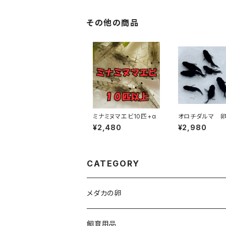
その他の商品
ミナミヌマエビ10匹+α
オロチダルマ 卵
以上
¥2,480
¥2,980
CATEGORY
メダカの卵
人気品種
飼育用品