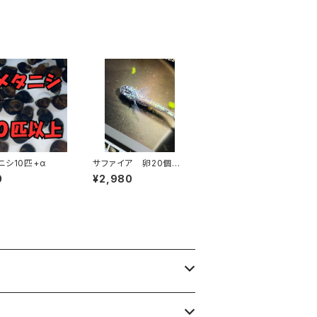
ニシ10匹+α
サファイア 卵20個＋
α（本家静楽庵血統）
0
¥2,980