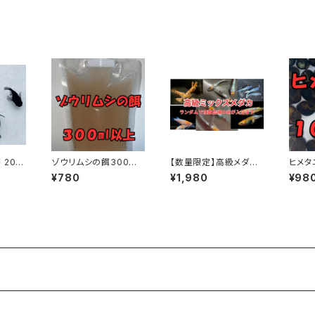
 20個
ゾウリムシの餌300ml
【数量限定】高級メダカ
ヒメタ
以上
卵ミックス20個以上（ラ
¥780
¥1,980
¥98
ンダムで複数品種の卵
を一つのパックでお届
け）