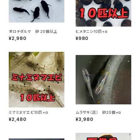
オロチダルマ 卵 20個以上
ヒメタニシ10匹+α
¥2,980
¥980
ミナミヌマエビ10匹+α
ムラサキ（茈） 卵20個+α
¥2,480
¥3,980