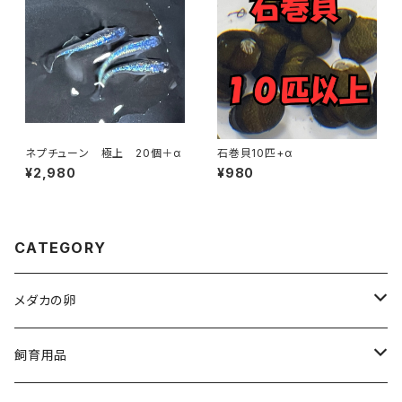
ネプチューン 極上 20個＋α
石巻貝10匹+α
¥2,980
¥980
CATEGORY
メダカの卵
人気品種
飼育用品