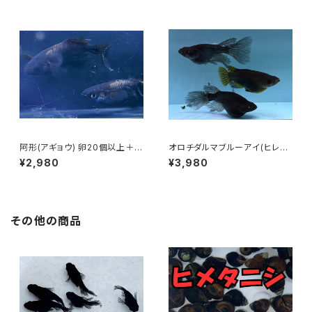
阿形(アギョウ) 卵20個以上＋α
オロチダルマブルーアイ(ヒレ長
【極上種親使用】
血統) 卵20個以上
¥2,980
¥3,980
その他の商品