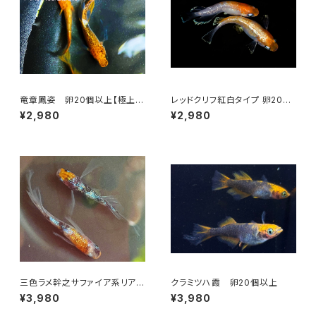
竜章鳳姿 卵20個以上【極上種
レッドクリフ紅白タイプ 卵20個
親使用】
以上＋α【極上種親使用】
¥2,980
¥2,980
三色ラメ幹之サファイア系リアル
クラミツハ霞 卵20個以上
ロングフィン 卵20個以上
¥3,980
¥3,980