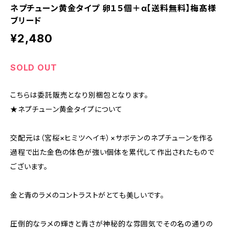
ネプチューン黄金タイプ 卵１５個＋α【送料無料】梅髙様
ブリード
¥2,480
SOLD OUT
こちらは委託販売となり別梱包となります。
★ネプチューン黄金タイプについて
交配元は（宮桜×ヒミツヘイキ）×サボテンのネプチューンを作る
過程で出た金色の体色が強い個体を累代して作出されたもので
ございます。
金と青のラメのコントラストがとても美しいです。
圧倒的なラメの輝きと青さが神秘的な雰囲気でその名の通りの