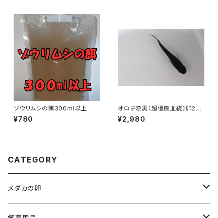
ゾウリムシの餌300ml以上
オロチ漆黒（超優良血統）卵20
個＋α
¥780
¥2,980
CATEGORY
メダカの卵
人気品種
飼育用品