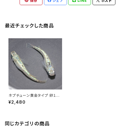
保存
シェア
LINE
ポスト
最近チェックした商品
ネプチューン黄金タイプ 卵１５
個＋α【送料無料】梅髙様ブリー
¥2,480
ド
同じカテゴリの商品