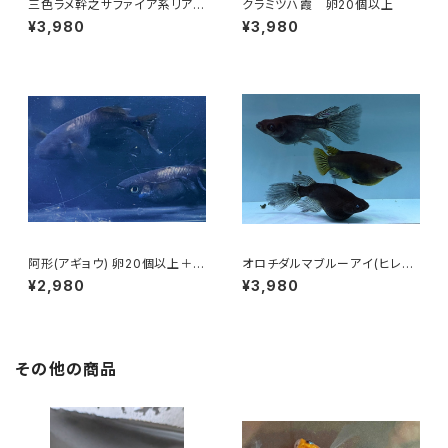
三色ラメ幹之サファイア系リアル
クラミツハ霞 卵20個以上
ロングフィン 卵20個以上
¥3,980
¥3,980
阿形(アギョウ) 卵20個以上＋α
オロチダルマブルーアイ(ヒレ長
【極上種親使用】
血統) 卵20個以上
¥2,980
¥3,980
その他の商品