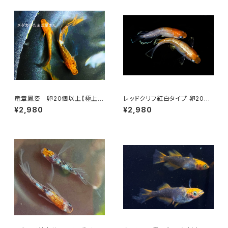
竜章鳳姿 卵20個以上【極上種
レッドクリフ紅白タイプ 卵20個
親使用】
以上＋α【極上種親使用】
¥2,980
¥2,980