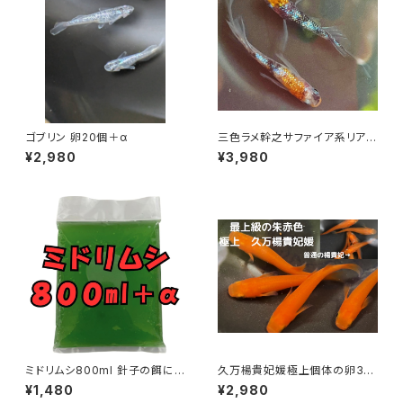
ゴブリン 卵20個＋α
三色ラメ幹之サファイア系リアル
ロングフィン 卵20個以上
¥2,980
¥3,980
ミドリムシ800ml 針子の餌に
久万楊貴妃媛極上個体の卵30
最適
個＋α
¥1,480
¥2,980