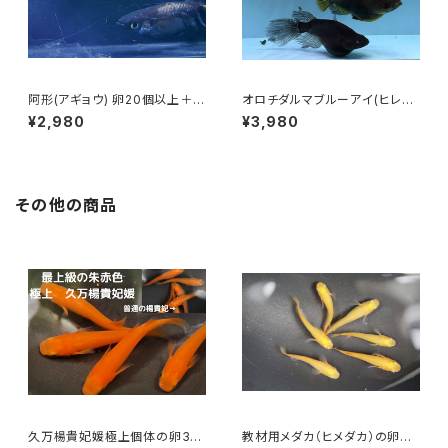
阿形(アギョウ) 卵20個以上＋α
オロチダルマブルーアイ(ヒレ長
【極上種親使用】
血統) 卵20個以上
¥2,980
¥3,980
その他の商品
久万楊貴妃媛極上個体の卵30
教材用メダカ（ヒメダカ）の卵