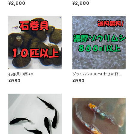
個＋α
30個＋α【理科の実験用】
¥2,980
¥2,980
石巻貝10匹+α
ゾウリムシ800ml 針子の餌に
最適
¥980
¥980