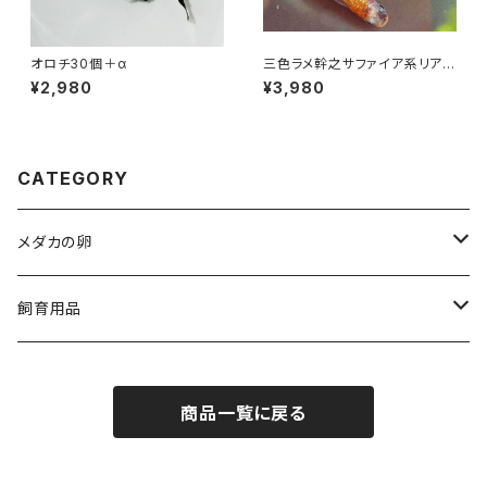
オロチ30個＋α
三色ラメ幹之サファイア系リアル
ロングフィン 卵20個以上
¥2,980
¥3,980
CATEGORY
メダカの卵
人気品種
飼育用品
ダルマ
medaka-food
商品一覧に戻る
egg-food
medaka-goods