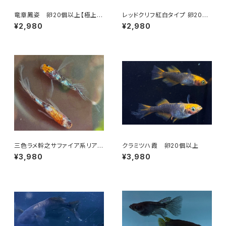
竜章鳳姿 卵20個以上【極上種
レッドクリフ紅白タイプ 卵20個
親使用】
以上＋α【極上種親使用】
¥2,980
¥2,980
三色ラメ幹之サファイア系リアル
クラミツハ霞 卵20個以上
ロングフィン 卵20個以上
¥3,980
¥3,980