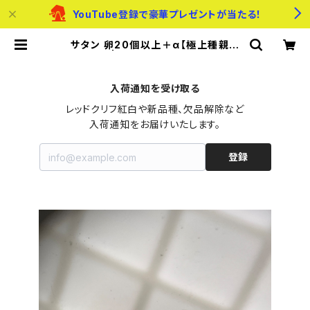
YouTube登録で豪華プレゼントが当たる！
サタン 卵20個以上＋α【極上種親使
用】 | メダカのたまご屋さん
入荷通知を受け取る
レッドクリフ紅白や新品種、欠品解除など

入荷通知をお届けいたします。
登録