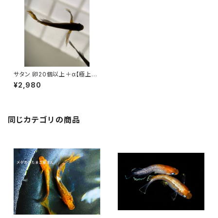
サタン 卵20個以上＋α【極上種
親使用】
¥2,980
同じカテゴリの商品