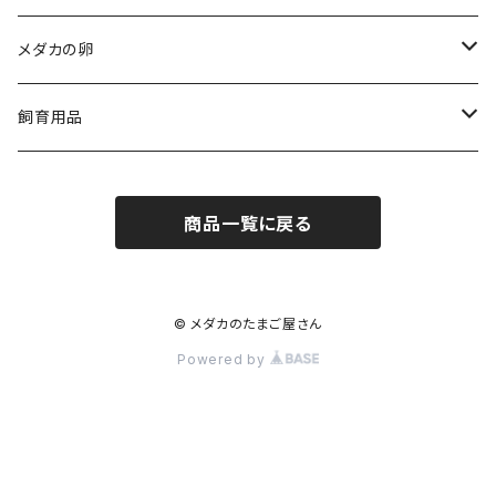
メダカの卵
人気品種
飼育用品
ダルマ
medaka-food
商品一覧に戻る
egg-food
medaka-goods
aquarium-goods
© メダカのたまご屋さん
Powered by