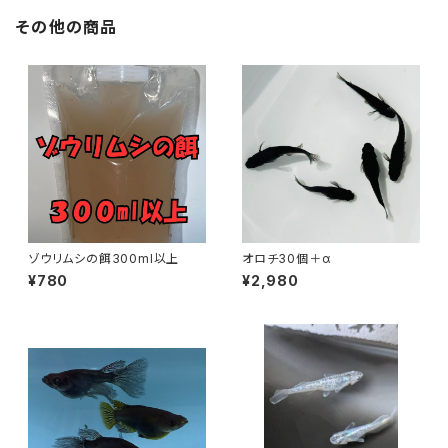
その他の商品
ゾウリムシの餌300ml以上
オロチ30個＋α
¥780
¥2,980