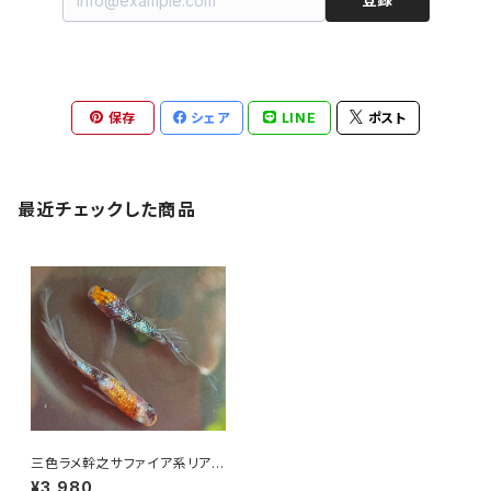
保存
シェア
LINE
ポスト
最近チェックした商品
三色ラメ幹之サファイア系リアル
ロングフィン 卵20個以上
¥3,980