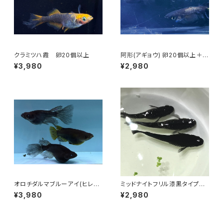
クラミツハ霞 卵20個以上
阿形(アギョウ) 卵20個以上＋α
【極上種親使用】
¥3,980
¥2,980
オロチダルマブルーアイ(ヒレ長
ミッドナイトフリル漆黒タイプ卵
血統) 卵20個以上
20個＋α
¥3,980
¥2,980