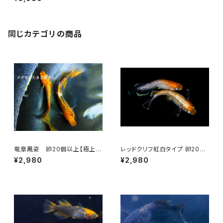
同じカテゴリの商品
竜章鳳姿 卵20個以上【極上種
レッドクリフ紅白タイプ 卵20個
親使用】
以上＋α【極上種親使用】
¥2,980
¥2,980