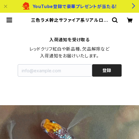
YouTube登録で豪華プレゼントが当たる！
三色ラメ幹之サファイア系リアルロン
グフィン 卵20個以上 | メダカのた
まご屋さん
入荷通知を受け取る
レッドクリフ紅白や新品種、欠品解除など

入荷通知をお届けいたします。
登録