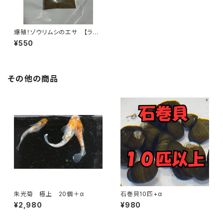
爆殖！ゾウリムシのエサ 【ラム
ズホーン・ミジンコなどにもO
¥550
K】
その他の商品
朱光菊 極上 20個＋α
石巻貝10匹+α
¥2,980
¥980