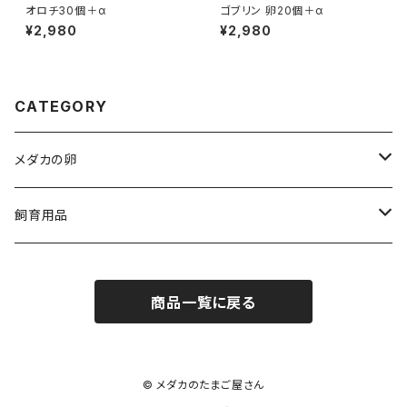
オロチ30個＋α
ゴブリン 卵20個＋α
¥2,980
¥2,980
CATEGORY
メダカの卵
人気品種
飼育用品
ダルマ
medaka-food
商品一覧に戻る
egg-food
medaka-goods
aquarium-goods
© メダカのたまご屋さん