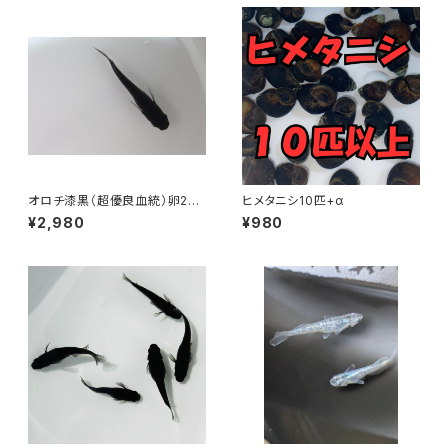
オロチ漆黒（超優良血統）卵20
ヒメタニシ10匹+α
個＋α
¥2,980
¥980