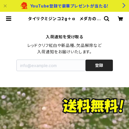
YouTube登録で豪華プレゼントが当たる！
タイリクミジンコ2g＋α メダカの餌
などに最適 | メダカのたまご屋さん
入荷通知を受け取る
レッドクリフ紅白や新品種、欠品解除など

入荷通知をお届けいたします。
登録