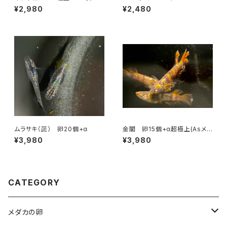
¥2,980
¥2,480
ムラサキ（茈） 卵20個+α
金閣 卵15個+α超極上(Asメダ
カ様直系)
¥3,980
¥3,980
CATEGORY
メダカの卵