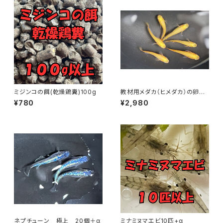
ミジンコの餌(乾燥鶏糞)100g
教材用メダカ（ヒメダカ）の卵
30個＋α【理科の実験用】
¥780
¥2,980
ネプチューン 極上 20個＋α
ミナミヌマエビ10匹+α