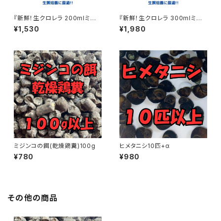
『新鮮！生クロレラ 200mlミジ
『新鮮！生クロレラ 300mlミジ
ンコ めだか 金魚 ワムシ ゾウリ
ンコ めだか 金魚 ワムシ ゾウリ
¥1,530
¥1,980
ムシ 生餌』
ムシ 生餌』
ミジンコの餌(乾燥鶏糞)100g
ヒメタニシ10匹+α
¥780
¥980
その他の商品