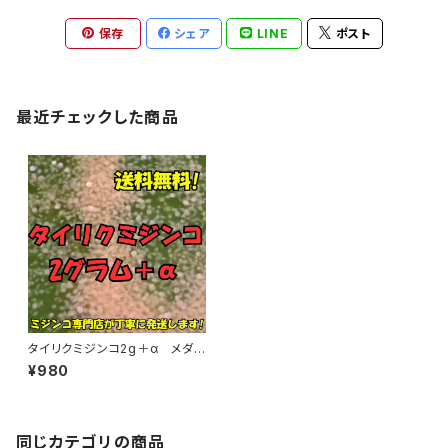
保存
シェア
LINE
ポスト
最近チェックした商品
タイリクミジンコ2g＋α メダカ
の餌などに最適
¥980
同じカテゴリの商品