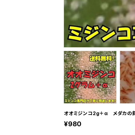
オオミジンコ2g＋α メダカの
¥980