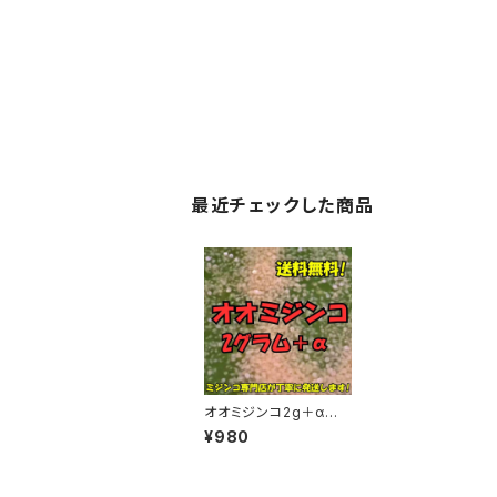
最近チェックした商品
オオミジンコ2g＋α メ
ダカの餌などに最適
¥980